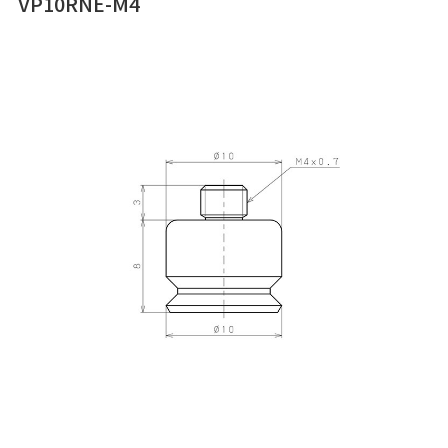
VP10RNE-M4