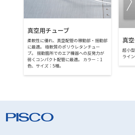
真空用チューブ
真空
柔軟性に優れ、真空配管の稼動部・揺動部
に最適。 極軟質のポリウレタンチュー
超小
ブ。 揺動箇所でのエア機器への反発力が
ライ
弱くコンパクト配管に最適。 カラー：1
色、サイズ：5種。