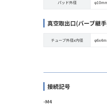
パッド外径
φ10m
真空取出口(バーブ継手
チューブ外径x内径
φ6x4
接続記号
-M4