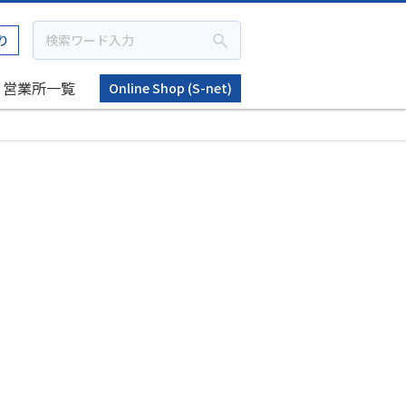
り
営業所一覧
Online Shop (S-net)