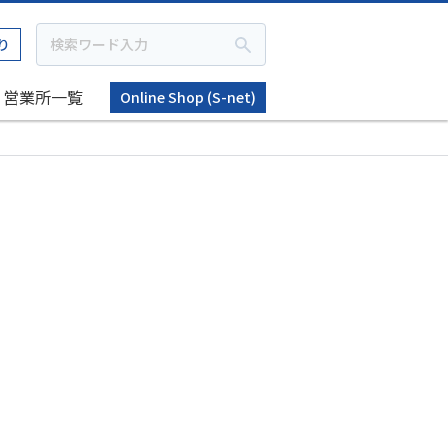
り
営業所一覧
Online Shop (S-net)