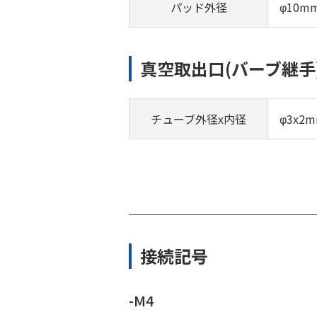
パッド外径
φ10m
真空取出口(バーブ継手
チューブ外径x内径
φ3x2
接続記号
-M4