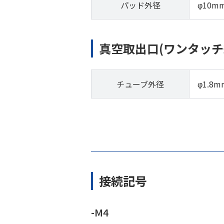
パッド外径
φ10m
真空取出口(ワンタッチ
チューブ外径
φ1.8m
接続記号
-M4