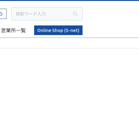
り
営業所一覧
Online Shop (S-net)