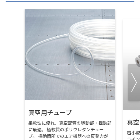
真空用チューブ
真空
柔軟性に優れ、真空配管の稼動部・揺動部
に最適。 極軟質のポリウレタンチュー
超小
ブ。 揺動箇所でのエア機器への反発力が
ライ