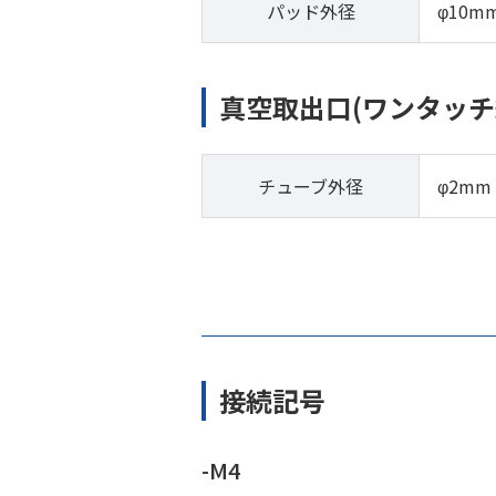
パッド外径
φ10m
真空取出口(ワンタッチ
チューブ外径
φ2mm
接続記号
-M4