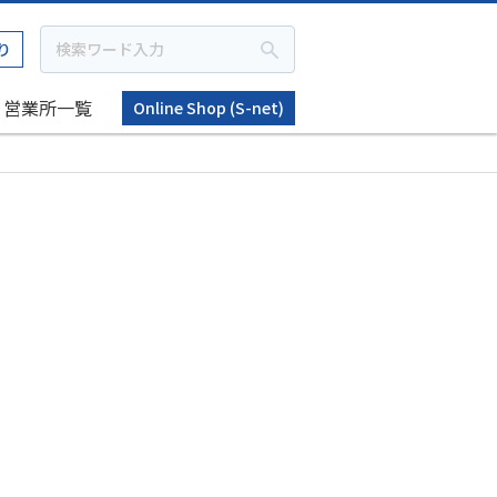
り
営業所一覧
Online Shop (S-net)