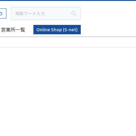
り
営業所一覧
Online Shop (S-net)