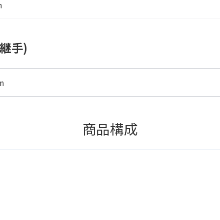
m
継手)
m
商品構成