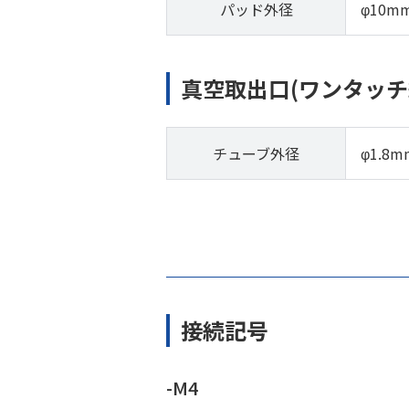
パッド外径
φ10m
真空取出口(ワンタッチ
チューブ外径
φ1.8m
接続記号
-M4