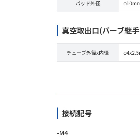
パッド外径
φ10m
真空取出口(バーブ継手
チューブ外径x内径
φ4x2.
接続記号
-M4