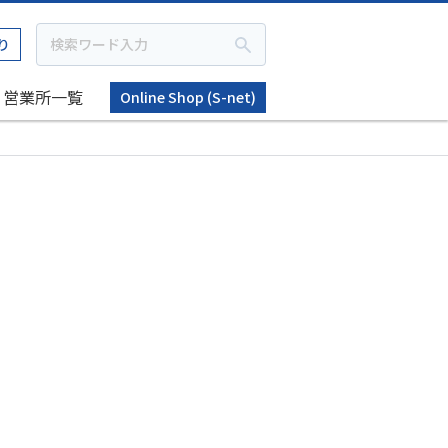
り
営業所一覧
Online Shop (S-net)