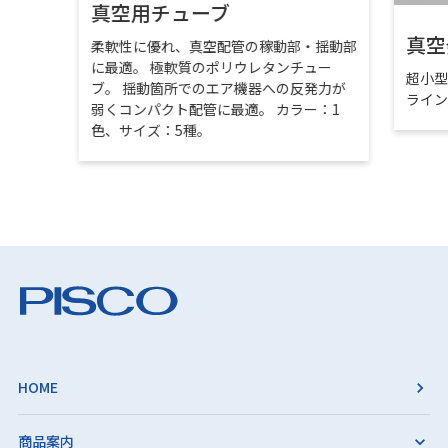
真空用チューブ
真空
柔軟性に優れ、真空配管の稼動部・揺動部
に最適。 極軟質のポリウレタンチュー
超小
ブ。 揺動箇所でのエア機器への反発力が
ライ
弱くコンパクト配管に最適。 カラー：1
色、サイズ：5種。
HOME
商品案内