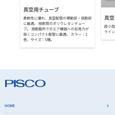
真空用チューブ
真空
柔軟性に優れ、真空配管の稼動部・揺動部
に最適。 極軟質のポリウレタンチュー
超小
ブ。 揺動箇所でのエア機器への反発力が
ライ
弱くコンパクト配管に最適。 カラー：1
色、サイズ：5種。
HOME