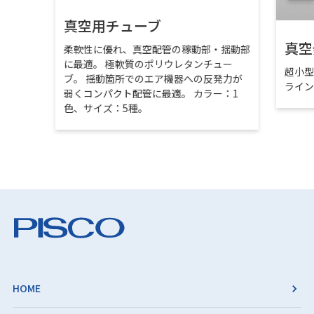
真空用チューブ
真空
柔軟性に優れ、真空配管の稼動部・揺動部
に最適。 極軟質のポリウレタンチュー
超小
ブ。 揺動箇所でのエア機器への反発力が
ライ
弱くコンパクト配管に最適。 カラー：1
色、サイズ：5種。
HOME