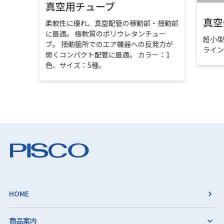
真空用チューブ
真空
柔軟性に優れ、真空配管の稼動部・揺動部
に最適。 極軟質のポリウレタンチュー
超小
ブ。 揺動箇所でのエア機器への反発力が
ライ
弱くコンパクト配管に最適。 カラー：1
色、サイズ：5種。
HOME
商品案内