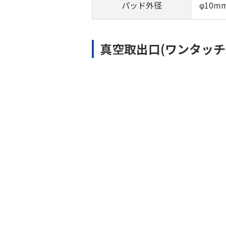
パッド外径
φ10m
真空取出口(ワンタッチ
チューブ外径
φ1.8m
接続記号
-M4