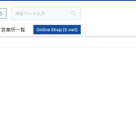
り
営業所一覧
Online Shop (S-net)