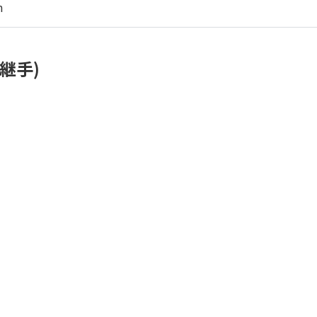
m
継手)
m
商品構成