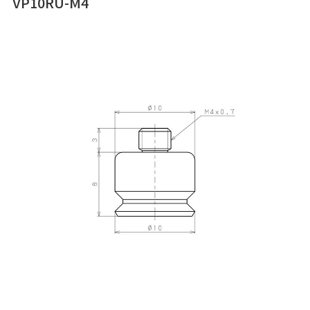
VP10RU-M4