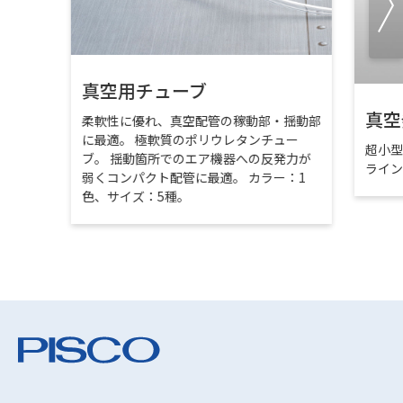
真空用チューブ
真空
柔軟性に優れ、真空配管の稼動部・揺動部
に最適。 極軟質のポリウレタンチュー
超小
ブ。 揺動箇所でのエア機器への反発力が
ライ
弱くコンパクト配管に最適。 カラー：1
色、サイズ：5種。