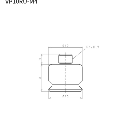
VP10RU-M4