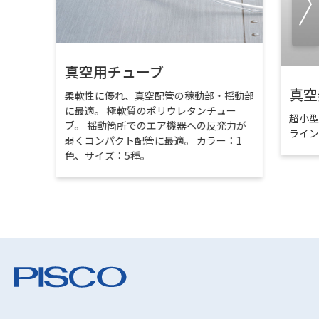
真空用チューブ
真空
柔軟性に優れ、真空配管の稼動部・揺動部
に最適。 極軟質のポリウレタンチュー
超小
ブ。 揺動箇所でのエア機器への反発力が
ライ
弱くコンパクト配管に最適。 カラー：1
色、サイズ：5種。