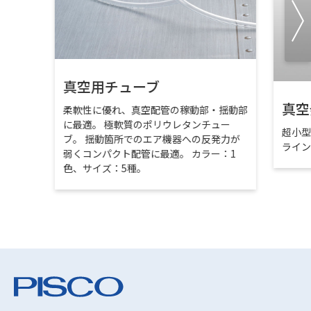
真空用チューブ
真空
柔軟性に優れ、真空配管の稼動部・揺動部
に最適。 極軟質のポリウレタンチュー
超小
ブ。 揺動箇所でのエア機器への反発力が
ライ
弱くコンパクト配管に最適。 カラー：1
色、サイズ：5種。