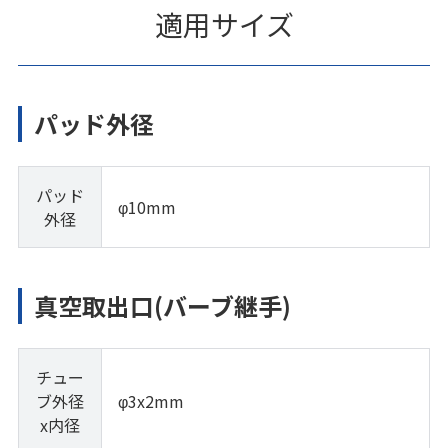
適用サイズ
パッド外径
パッド
φ10mm
外径
真空取出口(バーブ継手)
チュー
ブ外径
φ3x2mm
x内径