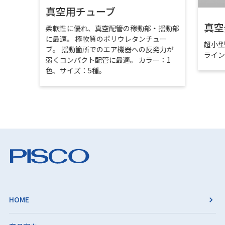
真空用チューブ
真空
柔軟性に優れ、真空配管の稼動部・揺動部
に最適。 極軟質のポリウレタンチュー
超小
ブ。 揺動箇所でのエア機器への反発力が
ライ
弱くコンパクト配管に最適。 カラー：1
色、サイズ：5種。
HOME