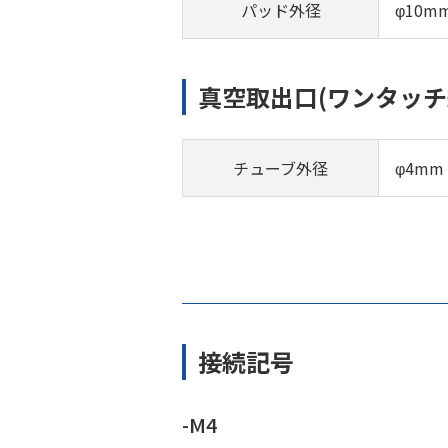
パッド外径
φ10m
真空取出口(ワンタッチ
チューブ外径
φ4mm
接続記号
-M4