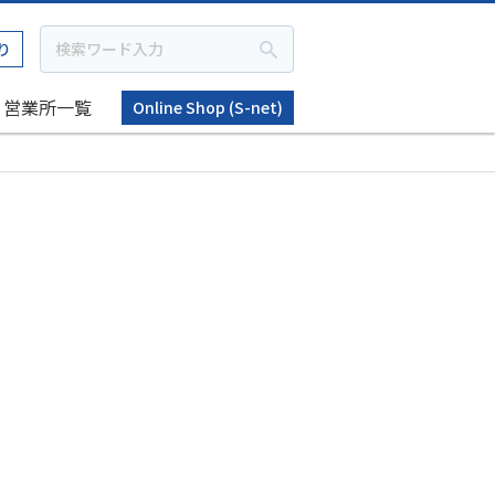
り
営業所一覧
Online Shop (S-net)