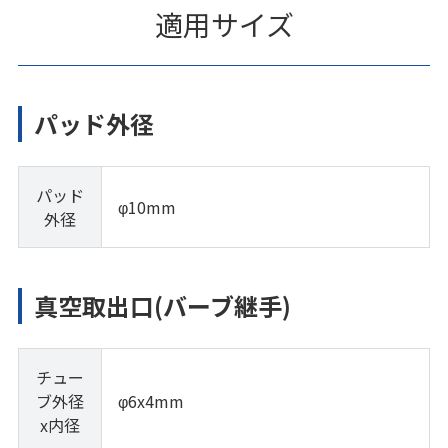
適用サイズ
パッド外径
パッド
φ10mm
外径
真空取出口(バーブ継手)
チュー
ブ外径
φ6x4mm
x内径