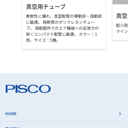
真空用チューブ
真空
柔軟性に優れ、真空配管の稼動部・揺動部
に最適。 極軟質のポリウレタンチュー
超小
ブ。 揺動箇所でのエア機器への反発力が
ライ
弱くコンパクト配管に最適。 カラー：1
色、サイズ：5種。
HOME