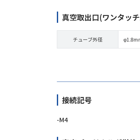
真空取出口(ワンタッチ
チューブ外径
φ1.8m
接続記号
-M4