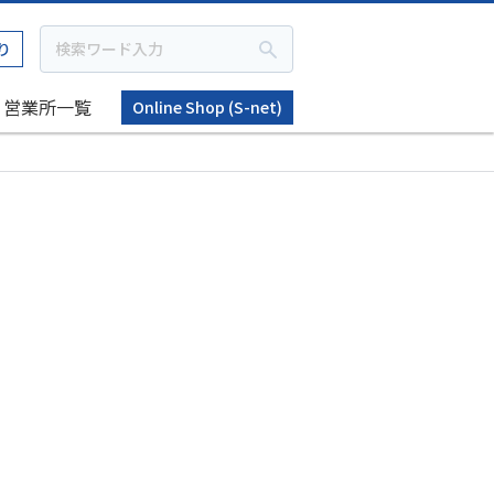
り
営業所一覧
Online Shop (S-net)