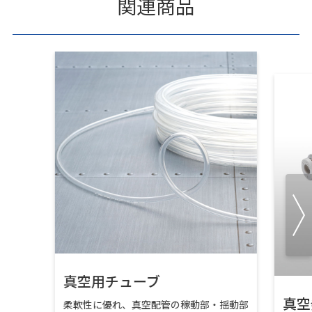
関連商品
真空用チューブ
真空
柔軟性に優れ、真空配管の稼動部・揺動部