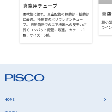
真空用チューブ
真空
柔軟性に優れ、真空配管の稼動部・揺動部
に最適。 極軟質のポリウレタンチュー
超小
ブ。 揺動箇所でのエア機器への反発力が
ライ
弱くコンパクト配管に最適。 カラー：1
色、サイズ：5種。
HOME