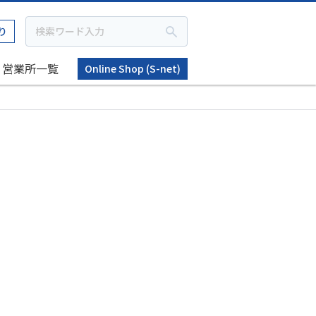
り
営業所一覧
Online Shop (S-net)