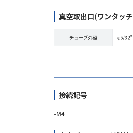
真空取出口(ワンタッチ
チューブ外径
φ5/32"
接続記号
-M4