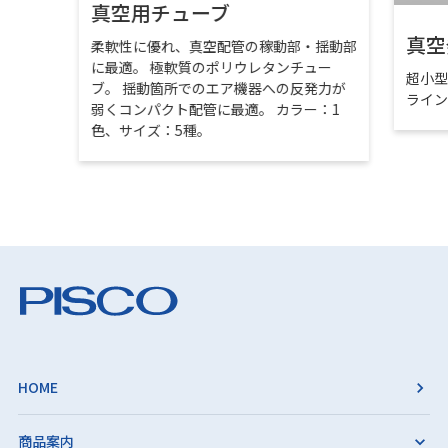
真空用チューブ
真空
柔軟性に優れ、真空配管の稼動部・揺動部
に最適。 極軟質のポリウレタンチュー
超小
ブ。 揺動箇所でのエア機器への反発力が
ライ
弱くコンパクト配管に最適。 カラー：1
色、サイズ：5種。
HOME
商品案内