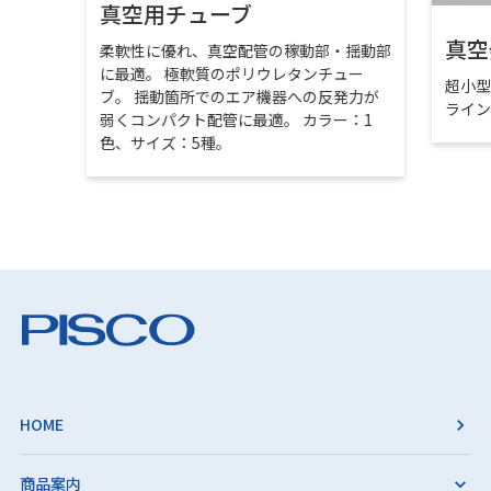
真空用チューブ
真空
柔軟性に優れ、真空配管の稼動部・揺動部
に最適。 極軟質のポリウレタンチュー
超小
ブ。 揺動箇所でのエア機器への反発力が
ライ
弱くコンパクト配管に最適。 カラー：1
色、サイズ：5種。
HOME
商品案内