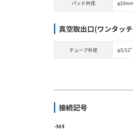
パッド外径
φ10m
真空取出口(ワンタッチ
チューブ外径
φ5/32"
接続記号
-M4