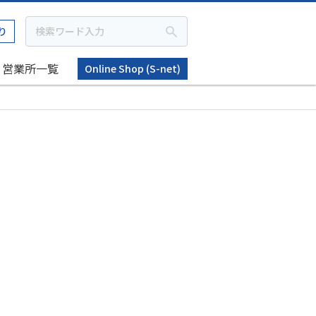
り
営業所一覧
Online Shop (S-net)