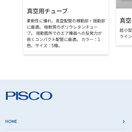
真空用チューブ
真空
柔軟性に優れ、真空配管の稼動部・揺動部
に最適。 極軟質のポリウレタンチュー
超小
ブ。 揺動箇所でのエア機器への反発力が
ライ
弱くコンパクト配管に最適。 カラー：1
色、サイズ：5種。
HOME