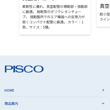
真空
柔軟性に優れ、真空配管の稼動部・揺動部
に最適。 極軟質のポリウレタンチュー
超小
ブ。 揺動箇所でのエア機器への反発力が
ライ
弱くコンパクト配管に最適。 カラー：1
色、サイズ：5種。
HOME
商品案内