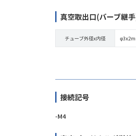
真空取出口(バーブ継手
チューブ外径x内径
φ3x2
接続記号
-M4