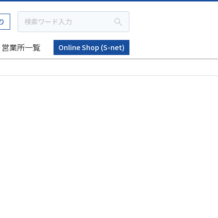
り
営業所一覧
Online Shop (S-net)