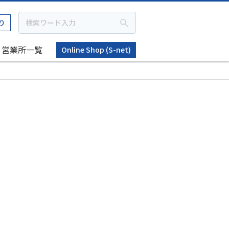
り
営業所一覧
Online Shop (S-net)