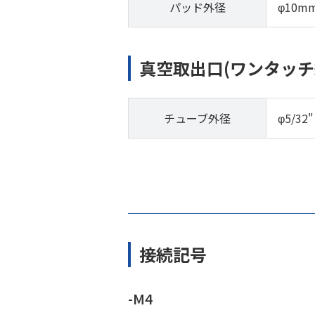
パッド外径
φ10m
真空取出口(ワンタッチ
チューブ外径
φ5/32"
接続記号
-M4