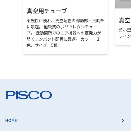
真空用チューブ
真空
柔軟性に優れ、真空配管の稼動部・揺動部
に最適。 極軟質のポリウレタンチュー
超小
ブ。 揺動箇所でのエア機器への反発力が
ライ
弱くコンパクト配管に最適。 カラー：1
色、サイズ：5種。
HOME