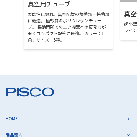
真空用チューブ
真空
柔軟性に優れ、真空配管の稼動部・揺動部
に最適。 極軟質のポリウレタンチュー
超小
ブ。 揺動箇所でのエア機器への反発力が
ライ
弱くコンパクト配管に最適。 カラー：1
色、サイズ：5種。
HOME
商品案内