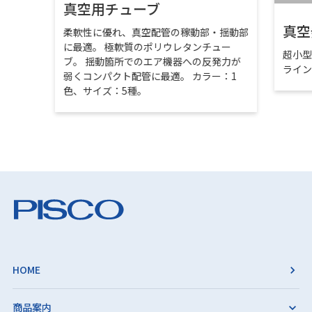
真空用チューブ
真空
柔軟性に優れ、真空配管の稼動部・揺動部
に最適。 極軟質のポリウレタンチュー
超小
ブ。 揺動箇所でのエア機器への反発力が
ライ
弱くコンパクト配管に最適。 カラー：1
色、サイズ：5種。
HOME
商品案内