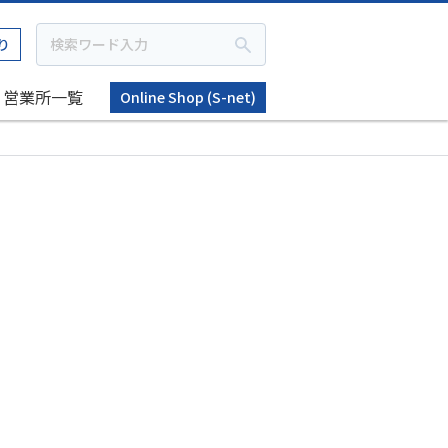
り
営業所一覧
Online Shop (S-net)