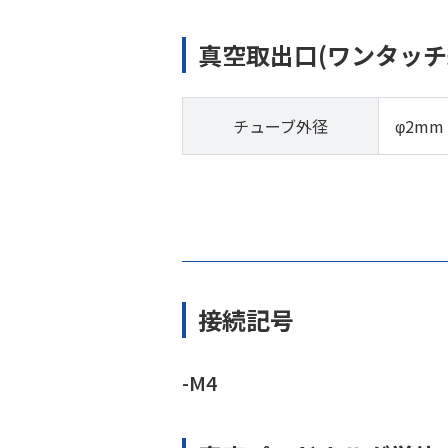
真空取出口(ワンタッチ
チューブ外径
φ2mm
接続記号
-M4