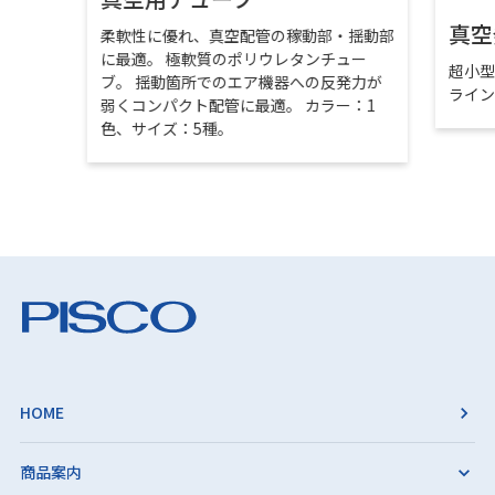
真空
柔軟性に優れ、真空配管の稼動部・揺動部
に最適。 極軟質のポリウレタンチュー
超小
ブ。 揺動箇所でのエア機器への反発力が
ライ
弱くコンパクト配管に最適。 カラー：1
色、サイズ：5種。
HOME
商品案内