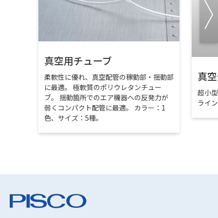
真空用チューブ
真空
柔軟性に優れ、真空配管の稼動部・揺動部
に最適。 極軟質のポリウレタンチュー
超小
ブ。 揺動箇所でのエア機器への反発力が
ライ
弱くコンパクト配管に最適。 カラー：1
色、サイズ：5種。