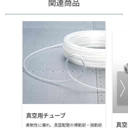
関連商品
真空用チューブ
真空
柔軟性に優れ、真空配管の稼動部・揺動部