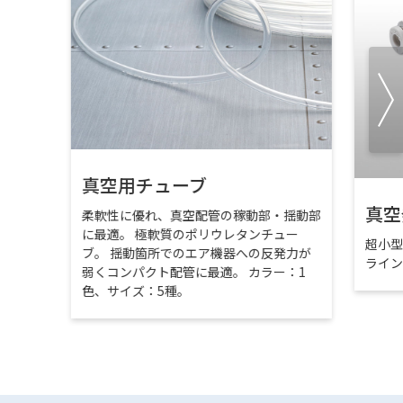
真空用チューブ
真空
柔軟性に優れ、真空配管の稼動部・揺動部
に最適。 極軟質のポリウレタンチュー
超小
ブ。 揺動箇所でのエア機器への反発力が
ライ
弱くコンパクト配管に最適。 カラー：1
色、サイズ：5種。