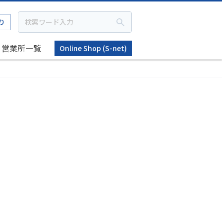
り
営業所一覧
Online Shop (S-net)