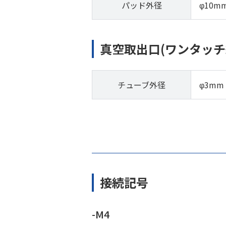
パッド外径
φ10m
真空取出口(ワンタッチ
チューブ外径
φ3mm
接続記号
-M4