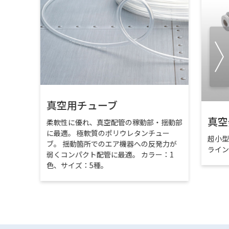
真空用チューブ
真空
柔軟性に優れ、真空配管の稼動部・揺動部
に最適。 極軟質のポリウレタンチュー
超小
ブ。 揺動箇所でのエア機器への反発力が
ライ
弱くコンパクト配管に最適。 カラー：1
色、サイズ：5種。