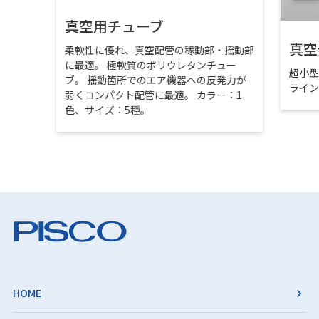
真空用チューブ
真空
柔軟性に優れ、真空配管の稼動部・揺動部
に最適。 極軟質のポリウレタンチュー
超小
ブ。 揺動箇所でのエア機器への反発力が
ライ
弱くコンパクト配管に最適。 カラー：1
色、サイズ：5種。
HOME