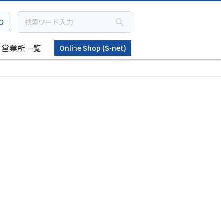
り
営業所一覧
Online Shop (S-net)