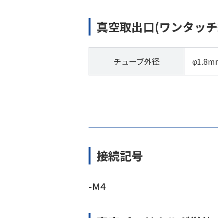
真空取出口(ワンタッチ
チューブ外径
φ1.8m
接続記号
-M4