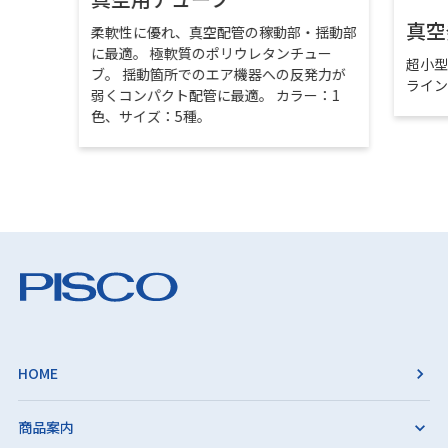
真空
柔軟性に優れ、真空配管の稼動部・揺動部
に最適。 極軟質のポリウレタンチュー
超小
ブ。 揺動箇所でのエア機器への反発力が
ライ
弱くコンパクト配管に最適。 カラー：1
色、サイズ：5種。
HOME
商品案内