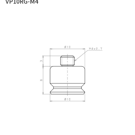
VP10RG-M4