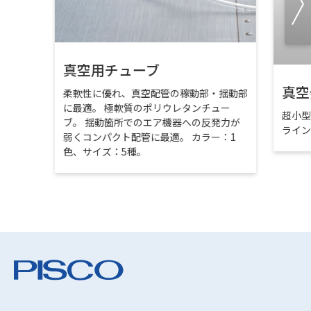
真空用チューブ
真空
柔軟性に優れ、真空配管の稼動部・揺動部
に最適。 極軟質のポリウレタンチュー
超小
ブ。 揺動箇所でのエア機器への反発力が
ライ
弱くコンパクト配管に最適。 カラー：1
色、サイズ：5種。