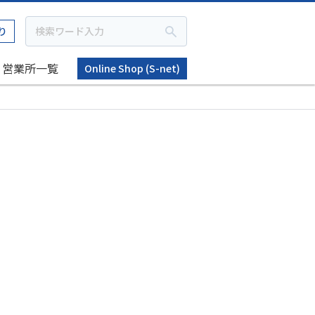
り
営業所一覧
Online Shop (S-net)