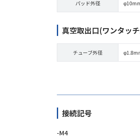
パッド外径
φ10m
真空取出口(ワンタッチ
チューブ外径
φ1.8m
接続記号
-M4