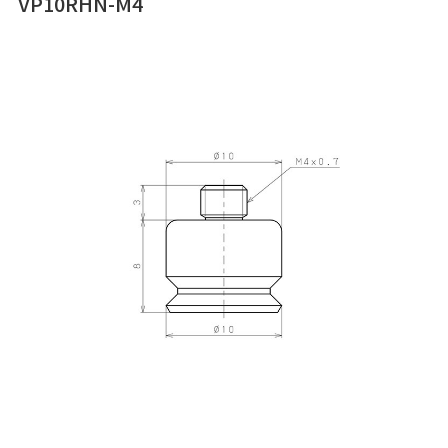
VP10RHN-M4