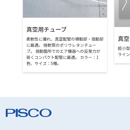
真空用チューブ
真空
柔軟性に優れ、真空配管の稼動部・揺動部
に最適。 極軟質のポリウレタンチュー
超小
ブ。 揺動箇所でのエア機器への反発力が
ライ
弱くコンパクト配管に最適。 カラー：1
色、サイズ：5種。