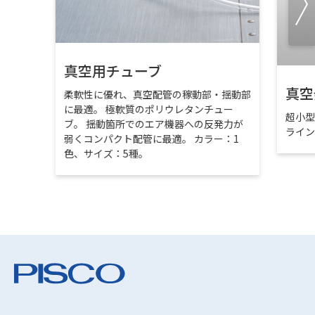
真空用チューブ
真空
柔軟性に優れ、真空配管の稼動部・揺動部
に最適。 極軟質のポリウレタンチュー
超小
ブ。 揺動箇所でのエア機器への反発力が
ライ
弱くコンパクト配管に最適。 カラー：1
色、サイズ：5種。