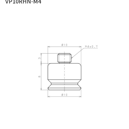
VP10RHN-M4