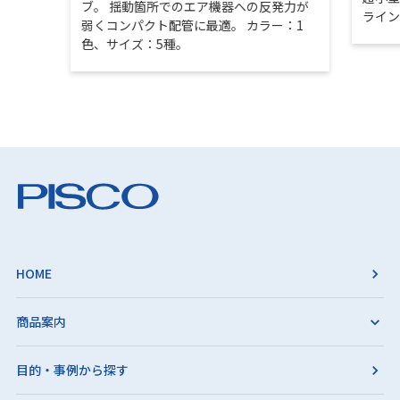
ブ。 揺動箇所でのエア機器への反発力が
ライ
弱くコンパクト配管に最適。 カラー：1
色、サイズ：5種。
HOME
商品案内
目的・事例から探す