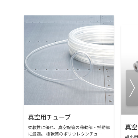
真空用チューブ
真空
柔軟性に優れ、真空配管の稼動部・揺動部
に最適。 極軟質のポリウレタンチュー
超小