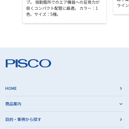
ブ。 揺動箇所でのエア機器への反発力が
ライ
弱くコンパクト配管に最適。 カラー：1
色、サイズ：5種。
HOME
商品案内
目的・事例から探す