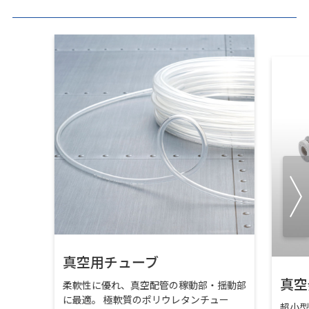
真空用チューブ
真空
柔軟性に優れ、真空配管の稼動部・揺動部
に最適。 極軟質のポリウレタンチュー
超小