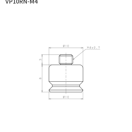
VP10RN-M4