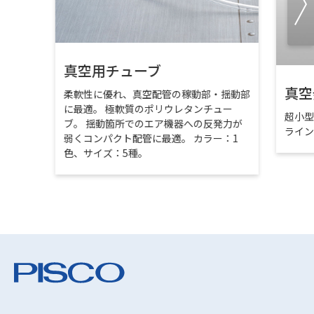
真空用チューブ
真空
柔軟性に優れ、真空配管の稼動部・揺動部
に最適。 極軟質のポリウレタンチュー
超小
ブ。 揺動箇所でのエア機器への反発力が
ライ
弱くコンパクト配管に最適。 カラー：1
色、サイズ：5種。